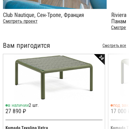
Club Nautique, Сен-Тропе, Франция
Riviera
Панама
Смотреть проект
Смотрет
Вам пригодится
Смотреть все
3d
в наличии
2 шт.
под зак
27 890 ₽
17 000 
Komodo Tavolino Vetro
Komodo T