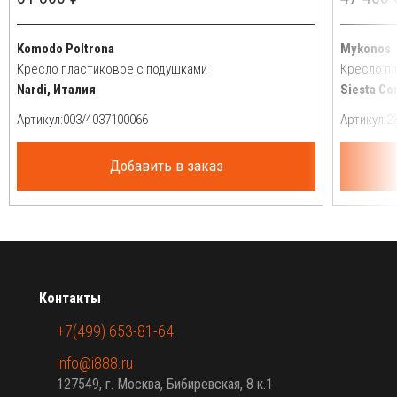
Komodo Poltrona
Mykonos
Кресло пластиковое с подушками
Кресло п
Nardi, Италия
Siesta Co
Артикул:
Артикул:
Добавить в заказ
Контакты
+7(499) 653-81-64
info@i888.ru
127549, г. Москва, Бибиревская, 8 к.1