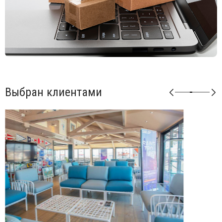
Возможные цвета подушек из ткани Sunbrella: синий
(adriatic), лед (ghiaccio), авокадо (avocado), джунгли
(giungla), холст (canvas).
Возможные цвета подушек из ткани TECH: панама
(panama).
Матовая отделка, нескользящие ножки.
Изделие сертифицировано CATAS.
Выбран клиентами
Открыть технические характеристики
.
Открыть инструкцию по сборке
.
Можно докупать модули и корректировать размеры
мебели под необходимые размеры. Элементы серии
Кomodo комбинируются между собой в любой
последовательности, создавая индивидуальные решения
для Вашего интерьера.