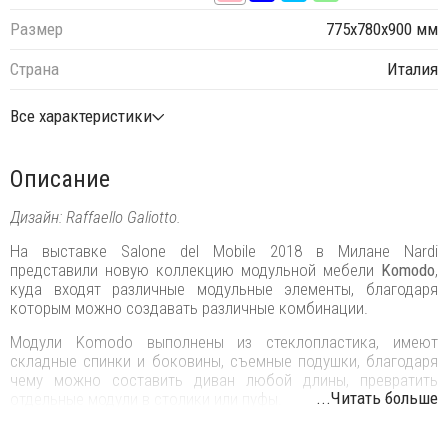
Размер
775х780х900 мм
Страна
Италия
Все характеристики
Описание
Дизайн: Raffaello Galiotto.
На выставке Salone del Mobile 2018 в Милане Nardi
представили новую коллекцию модульной мебели
Komodo
,
куда входят различные модульные элементы, благодаря
которым можно создавать различные комбинации.
Модули Komodo выполнены из стеклопластика, имеют
складные спинки и боковины, съемные подушки, благодаря
чему можно составить диван любой длины, превратить
...Читать больше
отдельные модули в столики или пуфы.
Ветвистая переплетенная конструкция вытекает из строгого