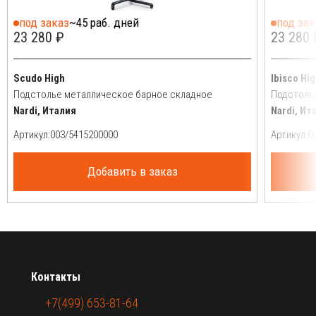
под заказ
~45 раб. дней
под зак
23 280 ₽
23 280 
Scudo High
Ibisco Hi
Подстолье металлическое барное складное
Подстоль
Nardi, Италия
Nardi, Ит
Артикул:
Артикул:
Добавить в заказ
Контакты
+7(499) 653-81-64