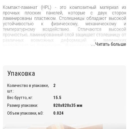
Компакт-ламинат (HPL) - это композитный материал из
прочных плоских панелей, которые с двух сторон
ламинированы пластиком. Столешницы обладают высокой
устойчивостью к физическому, механическому и
температурному воздействию. Отличаются высокой
прочностью, ламинированный слой защищает столешницу от
различных возможных деформаций и химических
...Читать больше
воздействий на поверхность. Ламинированные столешницы
имеют целый пакет характеристик: ударопрочный материал,
защищающий от физических воздействий колющих, режущих
и царапающих инструментов, слой ламината-пленки,
защищающий поверхность от химических воздействий влаги,
Упаковка
кофе, уксуса и других.
Помимо всего, ламинированные столешницы имеют
Количество в упаковке,
2
большую популярность среди потребителей, обусловленную
шт.:
их высокой практичностью в бытовой и коммерческой
Вес брутто, кг:
15.5
сфере.
Размер упаковки:
820х820х35 мм
Столешницы HPL очень практичны, прочны и приятно
Объем упаковки, м3:
0.024
украшают интерьер, отлично подходят для эксплуатации в
кафе, барах, ресторанах.