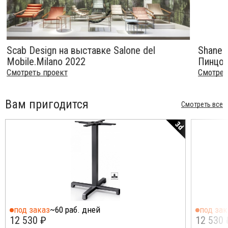
Scab Design на выставке Salone del
Shane a
Mobile.Milano 2022
Пинцол
Смотреть проект
Смотрет
Вам пригодится
Смотреть все
3d
под заказ
~60 раб. дней
под зак
12 530 ₽
12 530 