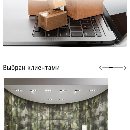
Особенности:
Толщина 10 мм.
Плоский край с черным сердечником.
Столешница имеет 12 отверстий для винтов M6.
Столешницу можно использовать в помещении и на
открытом воздухе.
Дополнительную информацию и цены на другие модели Вы
можете уточнить у менеджеров.
Выбран клиентами