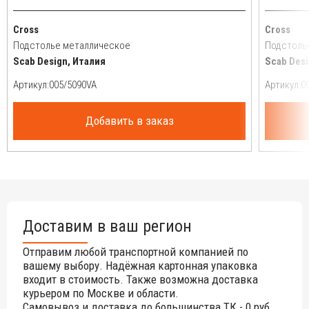
Cross
Cross
Подстолье металлическое
Подстоль
Scab Design, Италия
Scab Desi
Артикул:
Артикул:
Добавить в заказ
Доставим в ваш регион
Отправим любой транспортной компанией по
вашему выбору. Надёжная картонная упаковка
входит в стоимость. Также возможна доставка
курьером по Москве и области.
Самовывоз и доставка до большинства ТК - 0 руб.