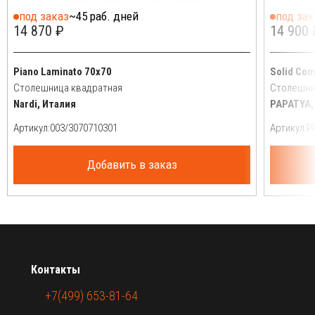
под заказ
~45 раб. дней
под зак
14 870 ₽
14 900 
Piano Laminato 70x70
Solid Co
Столешница квадратная
Столешни
Nardi, Италия
PAPATYA,
Артикул:
Артикул:
Добавить в заказ
Контакты
+7(499) 653-81-64