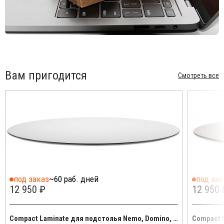
Цена на сайте указана за модель с отделкой цвета антрацит
(VA). Для уточнения всех возможных вариантов материала и
цвета данного изделия обращайтесь к нашим менеджерам.
Вам пригодится
Смотреть все
под заказ
~60 раб. дней
под зак
12 950 ₽
12 950 
Compact Laminate для подстолья Nemo, Domino, Tiffany, Cross