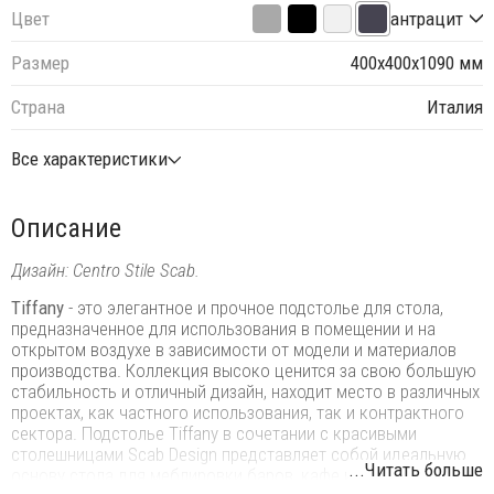
Цвет
антрацит
Размер
400х400х1090 мм
Страна
Италия
Все характеристики
Описание
Дизайн: Centro Stile Scab.
Tiffany
- это элегантное и прочное подстолье для стола,
предназначенное для использования в помещении и на
открытом воздухе в зависимости от модели и материалов
производства. Коллекция высоко ценится за свою большую
стабильность и отличный дизайн, находит место в различных
проектах, как частного использования, так и контрактного
сектора. Подстолье Tiffany в сочетании с красивыми
столешницами Scab Design представляет собой идеальную
...Читать больше
основу стола для меблировки баров, кафе или ресторанов.