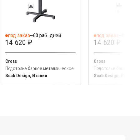
под заказ
~60 раб. дней
под заказ
~60 раб. 
14 620 ₽
14 620 ₽
Cross
Cross
Подстолье барное металлическое
Подстолье барное мет
Scab Design, Италия
Scab Design, Италия