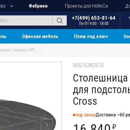
тво
Фабрики
Проекты для HoReCa
До
+7(499) 653-81-64
Пн-Пт 9:00 - 18:00
ель
Офисная мебель
Пляж под ключ
Зо
омпакт-ламинат HPL
005/5282575
Столешница 
для подстоль
Cross
под заказ
Доставка ~60 ра
16 840
₽