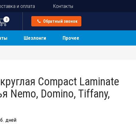
ставка и оплата
Контакты
0
Обратный звонок
нты
Шезлонги
Прочее
круглая Compact Laminate
я Nemo, Domino, Tiffany,
б. дней