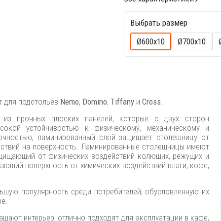
Выбрать размер
Ø600х10
Ø700х10
т для подстольев
Nemo
,
Domino
,
Tiffany
и
Cross
.
л из прочных плоских панелей, которые с двух сторон
сокой устойчивостью к физическому, механическому и
очностью, ламинированный слой защищает столешницу от
ствий на поверхность. Ламинированные столешницы имеют
ащищающий от физических воздействий колющих, режущих и
ающий поверхность от химических воздействий влаги, кофе,
шую популярность среди потребителей, обусловленную их
е.
ашают интерьер, отлично подходят для эксплуатации в кафе,