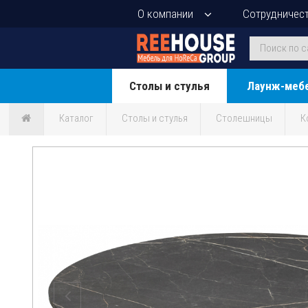
О компании
Сотрудничес
Столы и стулья
Лаунж-меб
Каталог
Столы и стулья
Столешницы
К