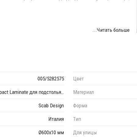
...Читать больше
ткрытом воздухе.
ы можете уточнить у менеджеров.
005/5282575
Цвет
act Laminate для подстолья…
Материал
Scab Design
Форма
Италия
Тип
Ø600х10 мм
Для улицы