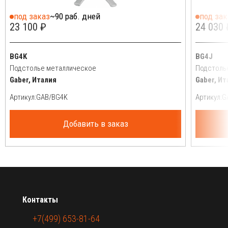
под заказ
~90 раб. дней
под зак
23 100 ₽
24 030 
BG4K
BG4J
Подстолье металлическое
Подстоль
Gaber, Италия
Gaber, Ит
Артикул:
Артикул:
Добавить в заказ
Контакты
+7(499) 653-81-64