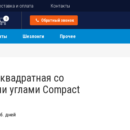
ставка и оплата
Контакты
0
Обратный звонок
нты
Шезлонги
Прочее
квадратная со
и углами Compact
б. дней