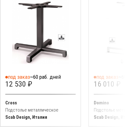
под заказ
~60 раб. дней
под заказ
~60 раб. 
12 530 ₽
16 010 ₽
Cross
Domino
Подстолье металлическое
Подстолье металличе
Scab Design, Италия
Scab Design, Италия