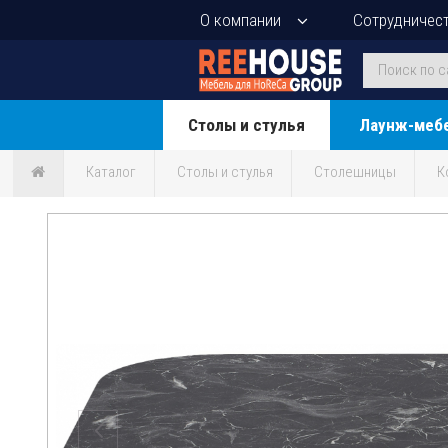
О компании
Сотрудничес
Столы и стулья
Лаунж-меб
Каталог
Столы и стулья
Столешницы
К