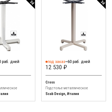
3d
3d
0 раб. дней
под заказ
~60 раб. дней
12 530 ₽
Cross
аллическое
Подстолье металлическое
талия
Scab Design, Италия