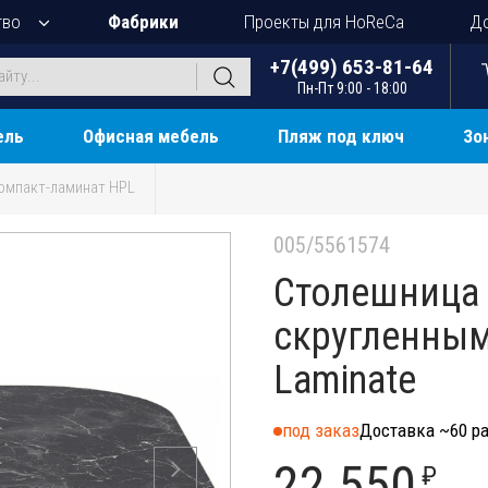
тво
Фабрики
Проекты для HoReCa
До
+7(499) 653-81-64
Пн-Пт 9:00 - 18:00
ель
Офисная мебель
Пляж под ключ
Зо
омпакт-ламинат HPL
005/5561574
Столешница 
скругленным
Laminate
под заказ
Доставка ~60 ра
22 550
₽