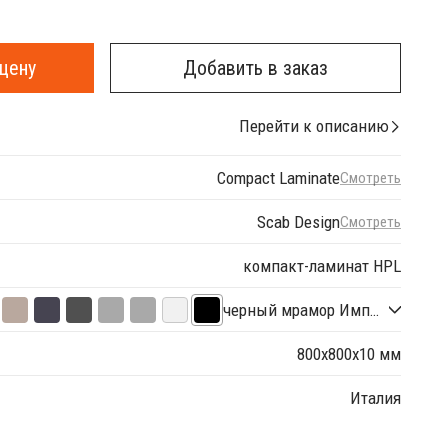
цену
Добавить в заказ
Перейти к описанию
Compact Laminate
Смотреть
Scab Design
Смотреть
компакт-ламинат HPL
черный мрамор Имперо
800х800х10 мм
Италия