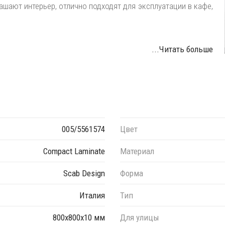
ашают интерьер, отлично подходят для эксплуатации в кафе,
...Читать больше
ткрытом воздухе.
ы можете уточнить у менеджеров.
005/5561574
Цвет
Compact Laminate
Материал
Scab Design
Форма
Италия
Тип
800х800х10 мм
Для улицы