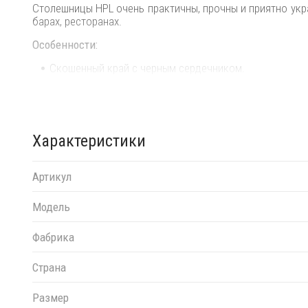
Столешницы HPL очень практичны, прочны и приятно укр
барах, ресторанах.
Особенности:
Скошенный край с черным сердечником.
Столешница имеет 12 отверстий для винтов M6.
Столешницу можно использовать в помещении и на о
Дополнительную информацию и цены на другие модели В
Характеристики
Артикул
Модель
Фабрика
Страна
Размер