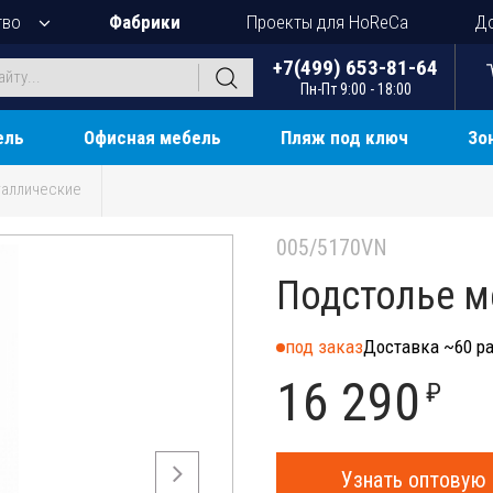
тво
Фабрики
Проекты для HoReCa
До
+7(499) 653-81-64
Пн-Пт 9:00 - 18:00
ель
Офисная мебель
Пляж под ключ
Зо
аллические
005/5170VN
Подстолье м
под заказ
Доставка ~60 ра
16 290
₽
Узнать оптовую 