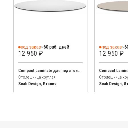
под заказ
~60 раб. дней
под заказ
~6
12 950 ₽
12 950 ₽
Compact Laminate для подстолья Nemo, Domino, Tiffany, Cross
Столешница круглая
Столешница кр
Scab Design, Италия
Scab Design, И