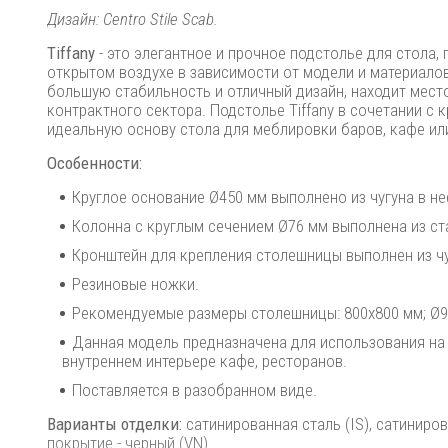
Дизайн: Centro Stile Scab.
Tiffany
- это элегантное и прочное подстолье для стола
открытом воздухе в зависимости от модели и материало
большую стабильность и отличный дизайн, находит место 
контрактного сектора. Подстолье Tiffany в сочетании с
идеальную основу стола для меблировки баров, кафе ил
Особенности:
Круглое основание Ø450 мм выполнено из чугуна в не
Колонна с круглым сечением Ø76 мм выполнена из ст
Кронштейн для крепления столешницы выполнен из чу
Резиновые ножки.
Рекомендуемые размеры столешницы: 800х800 мм; Ø9
Данная модель предназначена для использования на л
внутреннем интерьере кафе, ресторанов.
Поставляется в разобранном виде.
Варианты отделки:
сатинированная сталь (IS), сатиниров
покрытие - черный (VN).