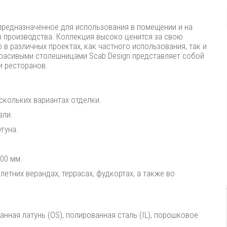
, предназначенное для использования в помещении и на
в производства. Коллекция высоко ценится за свою
в различных проектах, как частного использования, так и
 красивыми столешницами Scab Design представляет собой
и ресторанов.
скольких вариантах отделки.‎
али.
гуна.
00 мм.
етних верандах, террасах, фудкортах, а также во
анная латунь (OS), полированная сталь (IL), порошковое