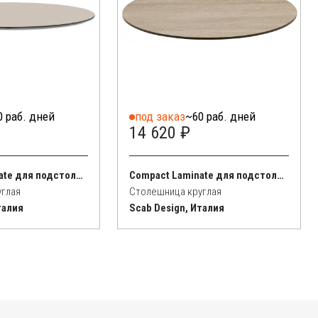
0 раб. дней
под заказ
~60 раб. дней
14 620 ₽
Compact Laminate для подстолья Nemo, Domino, Tiffany, Cross
Compact Laminate для подстолья Nemo, Domino, Tiffany, Cross
углая
Столешница круглая
талия
Scab Design, Италия