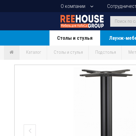
О компании
Сотрудничес
Столы и стулья
Лаунж-меб
Каталог
Столы и стулья
Подстолья
Мет