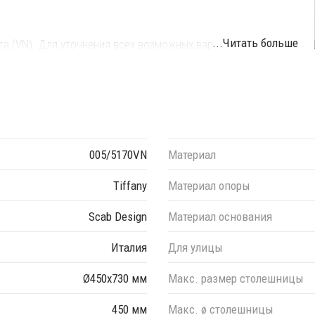
...Читать больше
ета (VN). Для уточнения всех возможных вариантов
м менеджерам.
005/5170VN
Материал
Tiffany
Материал опоры
Scab Design
Материал основания
Италия
Для улицы
Ø450х730 мм
Макс. размер столешницы
450 мм
Макс. ø столешницы