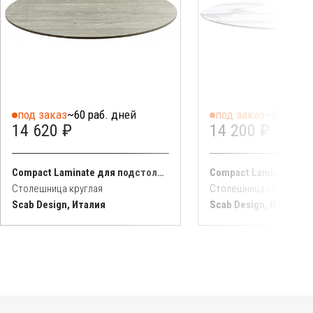
под заказ
~60 раб. дней
под заказ
~60 раб. 
14 620 ₽
14 200 ₽
Compact Laminate для подстолья Nemo, Domino, Tiffany, Cross
Столешница круглая
Столешница круглая
Scab Design, Италия
Scab Design, Италия