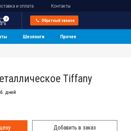
ставка и оплата
Контакты
0
Обратный звонок
нты
Шезлонги
Прочее
еталлическое Tiffany
б. дней
цену
Добавить в заказ