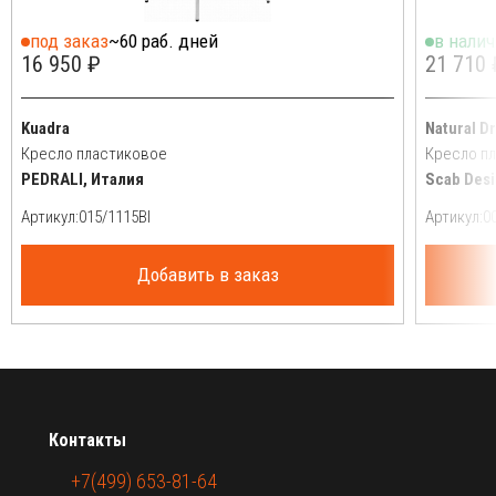
под заказ
~60 раб. дней
в нали
16 950 ₽
21 710 
Kuadra
Natural D
Кресло пластиковое
Кресло п
PEDRALI, Италия
Scab Desi
Артикул:
Артикул:
Добавить в заказ
Контакты
+7(499) 653-81-64