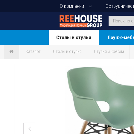
О компании
Сотрудничес
Столы и стулья
Лаунж-меб
Каталог
Столы и стулья
Стулья и кресла