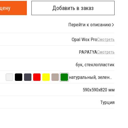
цену
Добавить в заказ
Перейти к описанию
Opal Wox Pro
Смотреть
PAPATYA
Смотреть
бук, стеклопластик
натуральный, зеленый
590х590х820 мм
Турция