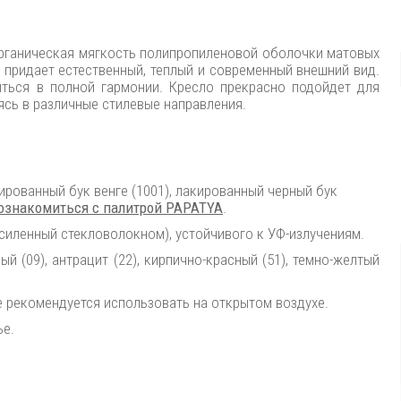
Органическая мягкость полипропиленовой оболочки матовых
 придает естественный, теплый и современный внешний вид.
ться в полной гармонии. Кресло прекрасно подойдет для
ясь в различные стилевые направления.
кированный бук венге (1001), лакированный черный бук
ознакомиться с палитрой PAPATYA
.
усиленный стекловолокном), устойчивого к УФ-излучениям.
й (09), антрацит (22), кирпично-красный (51), темно-желтый
 рекомендуется использовать на открытом воздухе.
ье.