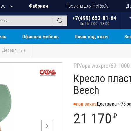
тво
Фабрики
Проекты для HoReCa
До
+7(499) 653-81-64
Пн-Пт 9:00 - 18:00
ель
Офисная мебель
Пляж под ключ
Зо
Деревянные
PP/opalwoxpro/69-1000
Кресло плас
Beech
под заказ
Доставка ~75 ра
21 170
₽