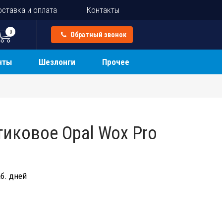
ставка и оплата
Контакты
0
Обратный звонок
нты
Шезлонги
Прочее
тиковое Opal Wox Pro
б. дней