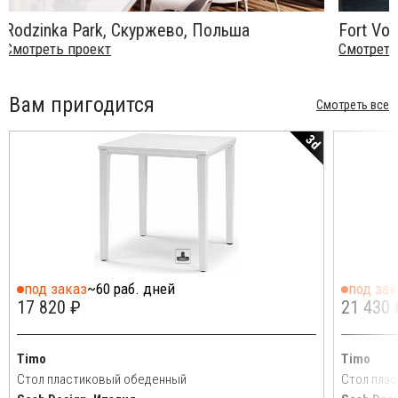
Rodzinka Park, Скуржево, Польша
Fort Vo
Смотреть проект
Смотрет
Вам пригодится
Смотреть все
3d
под заказ
~60 раб. дней
под зак
17 820 ₽
21 430 
Timo
Timo
Стол пластиковый обеденный
Стол пла