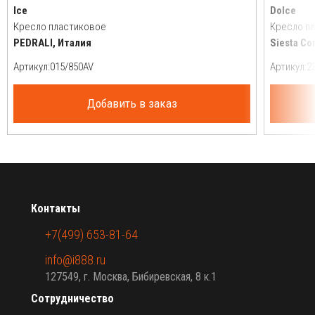
Ice
Dolce
Кресло пластиковое
Кресло п
PEDRALI, Италия
Siesta Co
Артикул:
Артикул:
Добавить в заказ
Контакты
+7(499) 653-81-64
info@i888.ru
127549, г. Москва, Бибиревская, 8 к.1
Сотрудничество