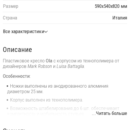
Размер
590х540х820 мм
Страна
Италия
Все характеристики
Описание
Пластиковое кресло
Ola
с корпусом из технополимера от
дизайнеров
Mark Robson
и
Luisa Battaglia.
Особенности:
Ножки выполнены из анодированного алюминия
диаметром 25 мм.
Корпус выполнен из технополимера.
Возможность штабелирования до 6 шт. обеспечивает
...Читать больше
компактность и мобильность стульев.
Данная модель предназначена для использования на
летних площадках, террасах, фудкортах, а также во