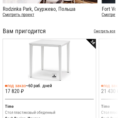
Rodzinka Park, Скуржево, Польша
Fort Vo
Смотреть проект
Смотрет
Вам пригодится
Смотреть все
3d
под заказ
~60 раб. дней
под зак
17 820 ₽
21 430 
Timo
Timo
Стол пластиковый обеденный
Стол пла