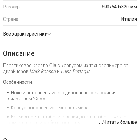
Размер
590х540х820 мм
Страна
Италия
Все характеристики
Описание
Пластиковое кресло
Ola
с корпусом из технополимера от
дизайнеров
Mark Robson
и
Luisa Battaglia.
Особенности:
Ножки выполнены из анодированного алюминия
диаметром 25 мм.
Корпус выполнен из технополимера.
Возможность штабелирования до 6 шт. обеспечивает
...Читать больше
компактность и мобильность стульев.
Данная модель предназначена для использования на
летних площадках, террасах, фудкортах, а также во