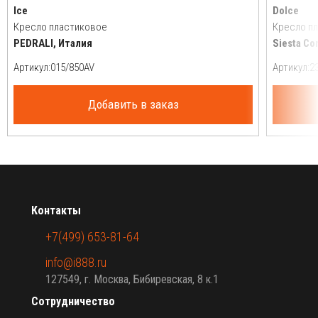
Ice
Dolce
Кресло пластиковое
Кресло п
PEDRALI, Италия
Siesta Co
Артикул:
Артикул:
Добавить в заказ
Контакты
+7(499) 653-81-64
info@i888.ru
127549, г. Москва, Бибиревская, 8 к.1
Сотрудничество