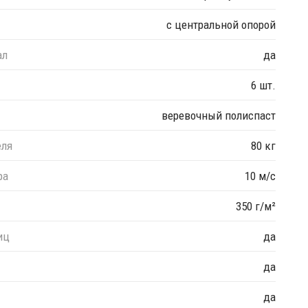
с центральной опорой
ал
да
6 шт.
веревочный полиспаст
еля
80 кг
ра
10 м/с
350 г/м²
иц
да
да
да