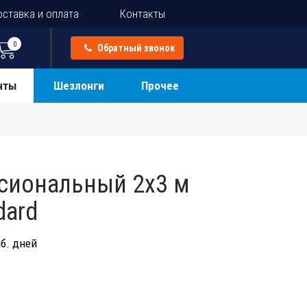
ставка и оплата
Контакты
0
Обратный звонок
нты
Шезлонги
Прочее
сиональный 2х3 м
dard
б. дней