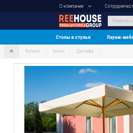
О компании
Сотрудничес
Столы и стулья
Лаунж-меб
Каталог
Зонты
Для кафе