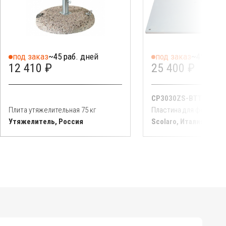
под заказ
~45 раб. дней
под заказ
~45 раб. 
12 410 ₽
25 400 ₽
CP3030ZS-BTT55
Плита утяжелительная 75 кг
Утяжелитель, Россия
Scolaro, Италия