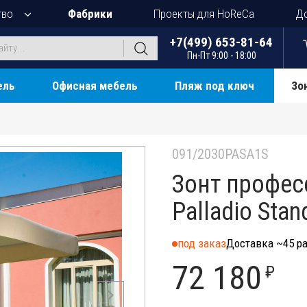
тво
Фабрики
Проекты для HoReCa
До
+7(499) 653-81-64
Пн-Пт 9:00 - 18:00
ель
Офисная мебель
Пляж под ключ
Зо
091/2030PASA1S
Зонт профес
Palladio Stan
под заказ
Доставка ~45 ра
72 180
₽