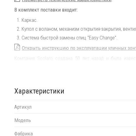
В комплект поставки входит:
Каркас.
Купол с воланом, механизм открытия-закрытия, венти
Система быстрой замены спиц "Easy Change".
Открыть инструкцию по эксплуатации уличных зон
Компания Scolaro создана 50 лет назад и была извес
Традиционные позиции и современные знания позвол
позволяют не только укрываться от солнца и дождя, н
заведений. Дизайн, новые технические решения и со
значение для технической эволюции зонтов Scolar
итальянским. Наша компания -
официальный эксклюз
Характеристики
России.
На все зонты компании Scolaro предоставляется серв
Артикул
прослужил долго, воспользуйтесь
инструкциями по эксп
Модель
Фабрика