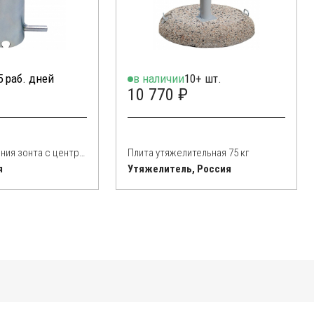
5 раб. дней
в наличии
10+ шт.
10 770 ₽
База для крепления зонта с центральной опорой в грунт BTC
Плита утяжелительная 75 кг
я
Утяжелитель, Россия