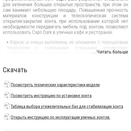
для затенения больших открытых пространств, при этом он
сам занимает небольшую площадь. Повышенная прочность
материалов конструкции и телескопическая система
открытия-закрытия зонта, при использовании которой нет
необходимости передвигать мебель под зонтом, позволяют
использовать Capri Dark в уличных кафе и ресторанах.
Каркас и спицы выполнены из алюминия с порошковым
покрытием с усиленными стальными элементами,
...Читать больше
усиленные спицы - из алюминия. Цвет каркаса - антрацит.
Купол выполнен из акрила 350 г/м² с пропиткой.
Варианты цвета:
слоновая кость (A1), терракота (T2),
Скачать
бордовый (T3), серо-коричневый (T6), белый (T7),
серебристо-серый (T8), антрацит (T9), черный (S1).
Цена на
сайте указана для зонта с куполом в цвете слоновая
Посмотреть технические характеристики модели
кость (A1
) без волана.
Посмотреть инструкцию по установке зонта
По запросу
доступно выполнение купола из акрила
Special Collection класса A и B (минимальный заказ 5 шт.).
Таблица выбора утяжелительных баз для стабилизации зонта
Технические характеристики зонта:
Открыть инструкцию по эксплуатации уличных зонтов.
высота общая открытого зонта 4800 мм;