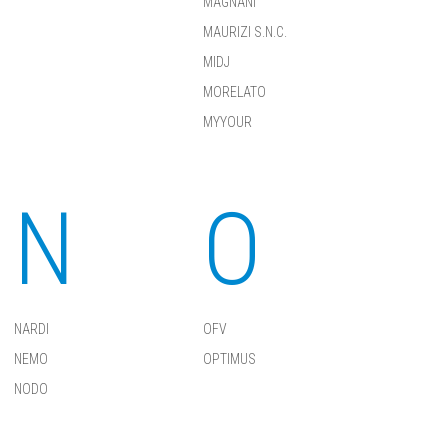
MAGNANI
MAURIZI S.N.C.
MIDJ
MORELATO
MYYOUR
N
O
NARDI
OFV
NEMO
OPTIMUS
NODO