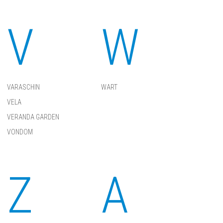
V
W
VARASCHIN
WART
VELA
VERANDA GARDEN
VONDOM
Z
А