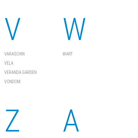
V
W
VARASCHIN
WART
VELA
VERANDA GARDEN
VONDOM
Z
А