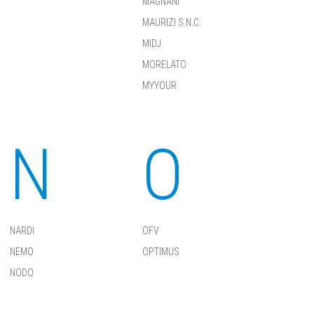
MAGNANI
MAURIZI S.N.C.
MIDJ
MORELATO
MYYOUR
N
O
NARDI
OFV
NEMO
OPTIMUS
NODO