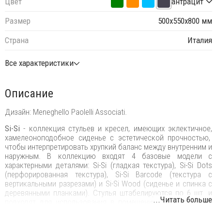
Цвет
антрацит
Размер
500х550х800 мм
Страна
Италия
Все характеристики
Описание
Дизайн: Meneghello Paolelli Associati.
Si-Si
- коллекция стульев и кресел, имеющих эклектичное,
хамелеоноподобное сиденье с эстетической прочностью,
чтобы интерпретировать хрупкий баланс между внутренним и
наружным. В коллекцию входят 4 базовые модели с
характерными деталями: Si-Si (гладкая текстура), Si-Si Dots
(перфорированная текстура), Si-Si Barcode (текстура с
вертикальными разрезами) и Si-Si Wood (сиденье и спинка с
деревянными планками). Стулья штабелируются по 6 шт. и
...Читать больше
подходят для использования в помещении и на открытом
воздухе.