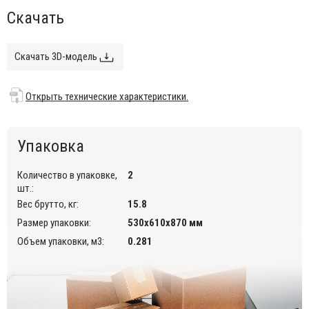
Особенности:
Скачать
Каркас выполнен из оцинкованной стали Ø20 мм,
сиденье и спинка выполнены из оцинкованной стали.
Скачать 3D-модель
Возможность штабелирования до 6 шт.
Варианты отделки каркаса и корпуса:
ZL (лен), ZT
Открыть технические характеристики.
(тортора), ZA (антрацит), ZE (терракота), ZO (голубой), ZV
(оливковый).
Открыть технические характеристики.
Упаковка
Количество в упаковке,
2
шт.:
Вес брутто, кг:
15.8
Размер упаковки:
530х610х870 мм
Объем упаковки, м3:
0.281