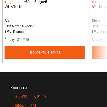
под заказ
~60 раб. дней
под зак
24 810 ₽
52 940 
Ala
Shine
Стул металлический
Стул мета
EMU, Италия
EMU, Ита
Артикул:
Артикул:
Добавить в заказ
Контакты
+7(499) 653-81-64
info@i888.ru