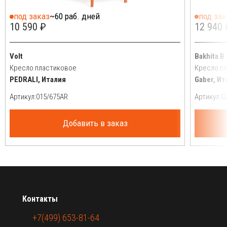
под заказ
~60 раб. дней
под зак
10 590 ₽
12 940 
Volt
Bakhita B
Кресло пластиковое
Кресло п
PEDRALI, Италия
Gaber, Ит
Артикул:
Артикул:
Добавить в заказ
Контакты
+7(499) 653-81-64