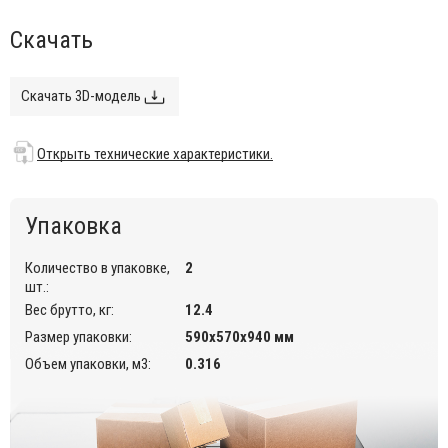
использования.
Скачать
Возможность штабелирования до 4 шт. для
максимального удобства хранения.
Данная модель предназначена для использования на
Скачать 3D-модель
летних верандах, террасах, фудкортах, а также во
внутреннем интерьере кафе, ресторанов.
Открыть технические характеристики.
Открыть технические характеристики.
Упаковка
Количество в упаковке,
2
шт.:
Вес брутто, кг:
12.4
Размер упаковки:
590х570х940 мм
Объем упаковки, м3:
0.316