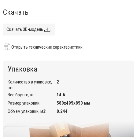
максимального удобства хранения.
Скачать
Данный стул предназначен для использования во
внутреннем интерьере кафе, ресторанов.
Скачать 3D-модель
Открыть технические характеристики.
Информация по уходу:
прозрачные стулья можно протирать
тряпкой из микрофибры, допускается применение
Открыть технические характеристики.
нейтрального мыльного раствора. Запрещается
использовать спиртосодержащие или ацетоносодержащие (а
также им подобные) средства.
Упаковка
Количество в упаковке,
2
шт.:
Вес брутто, кг:
14.6
Размер упаковки:
580х495х850 мм
Объем упаковки, м3:
0.244