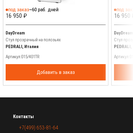
под заказ
~60 раб. дней
под зак
16 950 ₽
16 950 
DayDream
DayDrea
Стул прозрачный на полозьях
Стул проз
PEDRALI, Италия
PEDRALI,
Артикул:
Артикул:
Добавить в заказ
Контакты
+7(499) 653-81-64