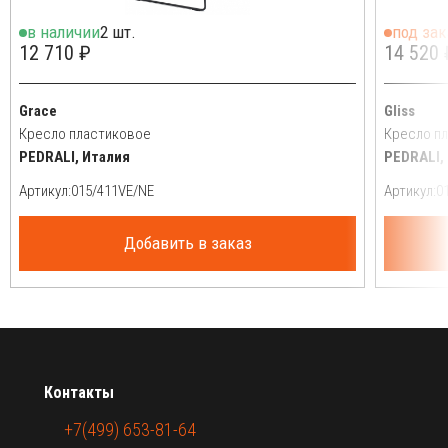
в наличии
2 шт.
под зак
12 710 ₽
14 520 
Grace
Gliss
Кресло пластиковое
Кресло пл
PEDRALI, Италия
PEDRALI,
Артикул:
Артикул:
Добавить в заказ
Контакты
+7(499) 653-81-64