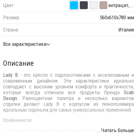
Цвет
антрацит,...
Размер
560х610х780 мм
Страна
Италия
Все характеристики
Описание
Lady B
- это кресло с подлокотниками с эксклюзивным и
современным дизайном. Эти характеристики идеально
совпадают с высоким уровнем комфорта и практичности,
которые всегда отличали все продукты бренда
Scab
Design
. Разноцветная палитра и несколько вариантов
отделки делают Lady B с корпусом из технополимера
идеальным сиденьем для самых универсальных применений.
Особенности:
...Читать больше
Каркас кресла изготовлен в виде полозьев из трубчатой ​​
стали диаметром 11 мм.
Варианты отделки:
окрашенная