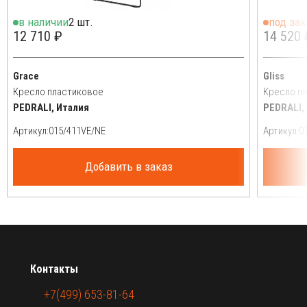
в наличии
2 шт.
под зак
12 710 ₽
14 520 
Grace
Gliss
Кресло пластиковое
Кресло пл
PEDRALI, Италия
PEDRALI,
Артикул:
Артикул:
Добавить в заказ
Контакты
+7(499) 653-81-64