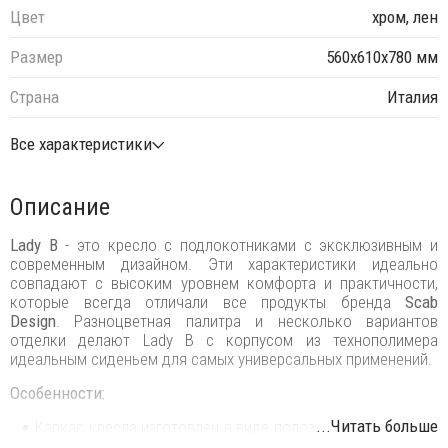
Цвет
хром, лен
Размер
560х610х780 мм
Страна
Италия
Все характеристики
Описание
Lady B
- это кресло с подлокотниками с эксклюзивным и
современным дизайном. Эти характеристики идеально
совпадают с высоким уровнем комфорта и практичности,
которые всегда отличали все продукты бренда
Scab
Design
. Разноцветная палитра и несколько вариантов
отделки делают Lady B с корпусом из технополимера
идеальным сиденьем для самых универсальных применений.
Особенности:
...Читать больше
Каркас кресла изготовлен в виде полозьев из трубчатой ​​
стали диаметром 11 мм.
Варианты отделки:
окрашенная