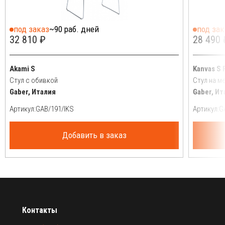
под заказ
~90 раб. дней
под зак
32 810 ₽
28 490 
Akami S
Kanvas S 
Cтул с обивкой
Стул на м
Gaber, Италия
Gaber, Ит
Артикул:
Артикул:
Добавить в заказ
Контакты