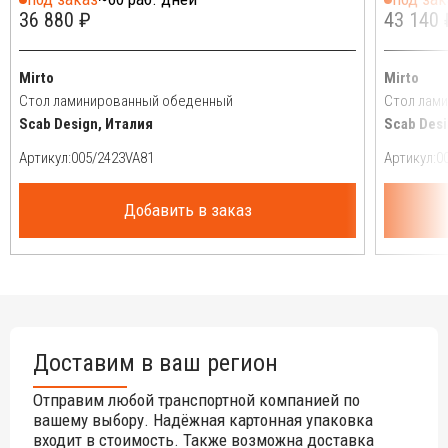
36 880 ₽
43 140 
Mirto
Mirto
Стол ламинированный обеденный
Стол лам
Scab Design, Италия
Scab Desi
Артикул:
Артикул:
Добавить в заказ
Доставим в ваш регион
Отправим любой транспортной компанией по
вашему выбору. Надёжная картонная упаковка
входит в стоимость. Также возможна доставка