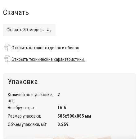
Обивка выполнена из искусственной кожи. Также
Скачать
доступны варианты с обивкой из ткани и натуральной
кожи. Доступные категории: T, M, EP, T4.
Возможность штабелирования до 10 шт. для
Скачать 3D-модель
максимального удобства хранения.
Данный стул предназначен для использования во
внутреннем интерьере кафе, ресторанов.
Открыть каталог отделок и обивок
Открыть каталог отделок и обивок
.
Открыть технические характеристики.
Открыть технические характеристики.
Упаковка
Количество в упаковке,
2
шт.:
Вес брутто, кг:
16.5
Размер упаковки:
585х500х885 мм
Объем упаковки, м3:
0.259