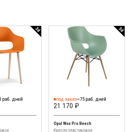
3d
3d
0 раб. дней
под заказ
~75 раб. дней
21 170 ₽
Opal Wox Pro Beech
ковое
Кресло пластиковое