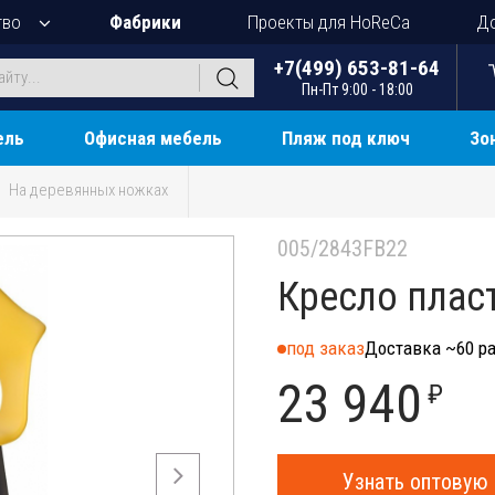
тво
Фабрики
Проекты для HoReCa
До
+7(499) 653-81-64
Пн-Пт 9:00 - 18:00
ель
Офисная мебель
Пляж под ключ
Зо
На деревянных ножках
005/2843FB22
Кресло пласт
под заказ
Доставка ~60 ра
23 940
₽
Узнать оптовую 