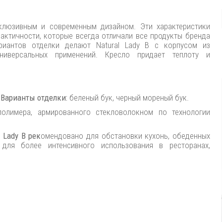
клюзивным и современным дизайном. Эти характеристики
ктичности, которые всегда отличали все продукты бренда
риантов отделки делают Natural Lady B
с корпусом из
иверсальных применений. Кресло придает теплоту и
.
Варианты отделки:
беленый бук, черный мореный бук.
полимера, армированного стекловолокном по технологии
 Lady B рек
омендовано для обстановки кухонь, обеденных
для более интенсивного использования в ресторанах,