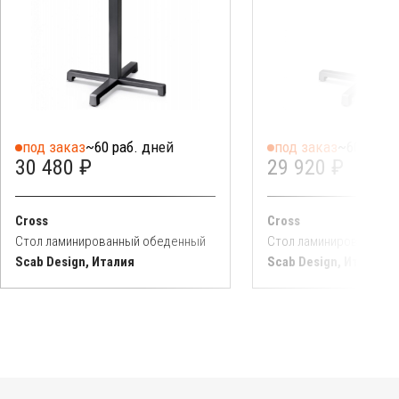
под заказ
~60 раб. дней
под заказ
~60 раб. 
30 480 ₽
29 920 ₽
Cross
Cross
Стол ламинированный обеденный
Стол ламинированный
Scab Design, Италия
Scab Design, Италия