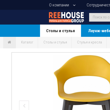
О компании
Сотрудничес
Столы и стулья
Лаунж-меб
Каталог
Столы и стулья
Стулья и кресла