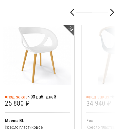
3d
под заказ
~90 раб. дней
под заказ
~60 раб. 
25 880 ₽
34 940 ₽
Moema BL
Fox
Кресло пластиковое
Кресло пластиковое