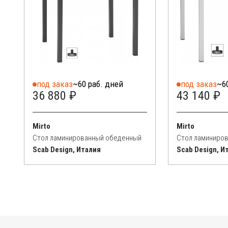
под заказ
~60 раб. дней
под заказ
~6
36 880 ₽
43 140 ₽
Mirto
Mirto
Стол ламинированный обеденный
Стол ламиниро
Scab Design, Италия
Scab Design, И