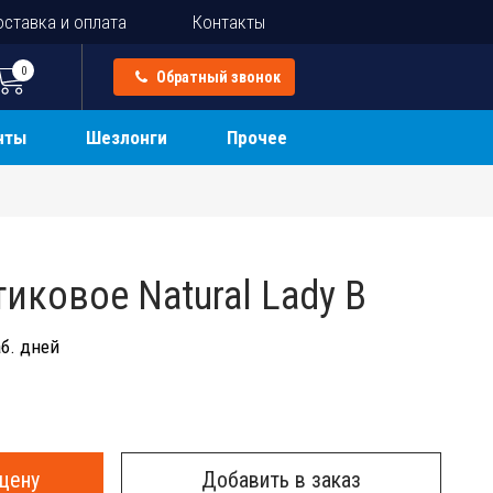
ставка и оплата
Контакты
0
Обратный звонок
нты
Шезлонги
Прочее
иковое Natural Lady B
б. дней
цену
Добавить в заказ